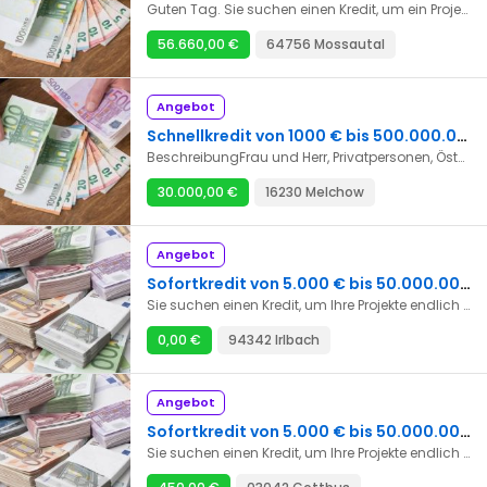
Guten Tag. Sie suchen einen Kredit, um ein Projekt zu realisieren? Dann bin ich Ihr Ansprechpartner. Erhalten Sie einen Kredit zwischen 5.000 und 3.000.000 Euro für die Investition, von der Sie schon immer geträumt haben. Wir verfügen über ein Team von sehr dynamischen Experten, die Ihnen innerhalb von maximal 48 Stunden eine zufriedenstellende Lösung anbieten werden. Der jährliche Zinssatz beträgt 2 % und die maximale Laufzeit des Kredits beträgt 25 Jahre. Ob Sie einen Kredit oder eine Investition benötigen, zögern Sie nicht, uns zu kontaktieren. Kontakt: schermerbrittaanni@gmail.com
56.660,00 €
64756 Mossautal
Angebot
Schnellkredit von 1000 € bis 500.000.000 € in 48 Stunden
BeschreibungFrau und Herr, Privatpersonen, Österreich, Deutsch, die Schweiz benötigten Sie Darlehen zwischen Privatpersonen, um die finanziellen Schwierigkeiten zu bewältigen, um schließlich aus der Sackgasse herauszukommen, die die Banken verursachen durch die Ablehnung Ihrer Akten der Mittelanforderung wir sind eine Gruppe finanzieller Maßnahmenexperten, Ihnen ein Darlehen zum Betrag zu machen, den Sie und mit Bedingungen benötigen, die Ihnen das Leben vereinfachen werden. Wir machen gehende Darlehen von 1 Monat zu 360 Monaten und wir leihen von 3000 € an 2.000.000 €. Unser Zinssatz beträgt 2% das Jahr, hier die Gebiete, auf denen wir Ihnen helfen können: * Finanzier * Immobiliardarlehen * Darlehen zur Investition * Autodarlehen * Konsolidierungsschuld * Kreditaufkauf * Persönliches Darlehen *Vous katalogisiert werden *interdits Bank- und Sie haben die Gunst der Banken nicht, oder besser haben Sie ein Projekt, und Bedürfnis der Finanzierung nehmen mit uns Kontakt auf, und wir werden Ihnen helfen. E-Mail: katiamicheletnadegenive@gmail.com
30.000,00 €
16230 Melchow
Angebot
Sofortkredit von 5.000 € bis 50.000.000 € innerhalb von 48 Stunden
Sie suchen einen Kredit, um Ihre Projekte endlich zu realisieren? Wir bieten Kredite zu sehr niedrigen Zinssätzen von 2 % von 2000 € bis zu 50.000.000 € an. Wir vergeben Kredite für alle Länder der Welt. Nachfolgend finden Sie die Arten von Darlehen, die wir anbieten.*Privatdarlehen *Business-Darlehen *die Bürgschaft des Darlehens * unbesicherte Kredite *Business-Darlehen *Studiendarlehen *Hypothek *Konsolidierungsdarlehen *Arbeitsdarlehen *Zur Begleichung von Darlehensschulden *Investitionsdarlehen Wenn Sie sehr an unseren Dienstleistungen interessiert sind und ein Darlehen von uns benötigen, kontaktieren Sie uns bitte: bertaud.gilles1943@gmail.com
0,00 €
94342 Irlbach
Angebot
Sofortkredit von 5.000 € bis 50.000.000 € innerhalb von 48 Stunden
Sie suchen einen Kredit, um Ihre Projekte endlich zu realisieren? Wir bieten Kredite zu sehr niedrigen Zinssätzen von 2 % von 2000 € bis zu 50.000.000 € an. Wir vergeben Kredite für alle Länder der Welt. Nachfolgend finden Sie die Arten von Darlehen, die wir anbieten.*Privatdarlehen *Business-Darlehen *die Bürgschaft des Darlehens * unbesicherte Kredite *Business-Darlehen *Studiendarlehen *Hypothek *Konsolidierungsdarlehen *Arbeitsdarlehen *Zur Begleichung von Darlehensschulden *Investitionsdarlehen Wenn Sie sehr an unseren Dienstleistungen interessiert sind und ein Darlehen von uns benötigen, kontaktieren Sie uns bitte: bertaud.gilles1943@gmail.com