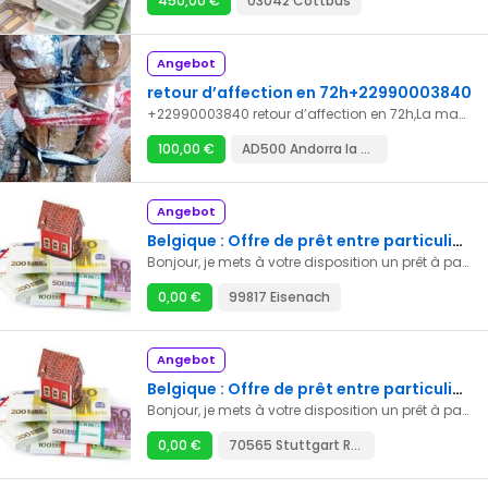
450,00 €
03042 Cottbus
Angebot
retour d’affection en 72h+22990003840
+22990003840 retour d’affection en 72h,La magie rouge sexuelle quant à elle, permet d’avoir une relation charnelle. Elle peut être pratiquée pour augmenter la vigueur sexuelle, attirer les femmes ou les hommes, ou s’entendre sexuellement au lit. Enfin la magie rouge d’amitié permet de retrouver une amitié perdue. Quelle que soit magie la nature de votre problème affectif, vous pouvez compter sur notre service de magie voyance. Pour trouver votre âme-sœur, reconquérir votre ex, augmenter la fidélité, séduire une personne ou garder votre compagnon, référez-vous à la magie voyance. Pour ne plus vivre dans l’impasse et le doute, discutez avec les médiums de notre cabinet et ils vous aideront à réaliser le rituel approprié. Meilleur voyant médium africain le père mazout puissant sérieux et honnête grand spécialiste des retours affectif rapide et sérieux CONTACT: TEL : +229 90 00 38 40 WHATSAPP: +229 90 00 38 40
100,00 €
AD500 Andorra la Vella
Angebot
Belgique : Offre de prêt entre particuliers Très sérieux et rapide en 72 Heures ( dellenbach.dominique1964@gmail.com )
Bonjour, je mets à votre disposition un prêt à partir de 1000€ à 10 000 000 € à des conditions très simple à toutes personnes pouvant rembourser. Je fais aussi des investissements et des prêts entre particulier de toutes sortes J’offre des crédits à court, moyen et long terme Mail : dellenbach.dominique1964@gmail.com
0,00 €
99817 Eisenach
Angebot
Belgique : Offre de prêt entre particuliers Très sérieux et rapide en 72 Heures ( dellenbach.dominique1964@gmail.com )
Bonjour, je mets à votre disposition un prêt à partir de 1000€ à 10 000 000 € à des conditions très simple à toutes personnes pouvant rembourser. Je fais aussi des investissements et des prêts entre particulier de toutes sortes J’offre des crédits à court, moyen et long terme Mail : dellenbach.dominique1964@gmail.com
0,00 €
70565 Stuttgart Rohr