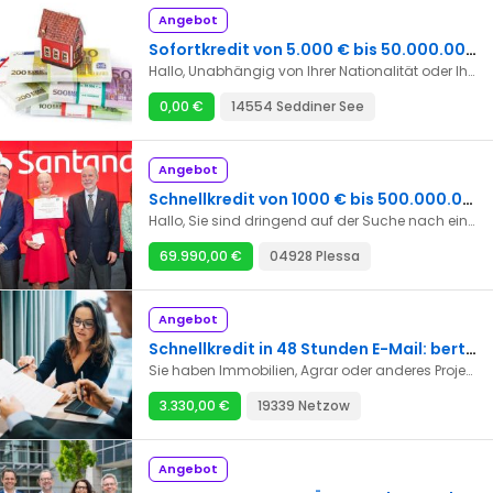
Angebot
Sofortkredit von 5.000 € bis 50.000.000 € innerhalb von 48 Stunden
Hallo, Unabhängig von Ihrer Nationalität oder Ihrem Wohnort auf der Welt sind wir eine internationale Finanzstruktur in Partnerschaft mit vier großen Banken in Europa und bereit, Ihnen bei der Lösung Ihrer finanziellen Probleme zu helfen. Sie können ein Darlehen in Höhe von 5.000 bis 25.000.000 Euro bei jedem beantragen, der in der Lage ist, es mit einem Zinssatz von 2 % für jeden beantragten Betrag zurückzuzahlen. In diesen Bereichen können wir Ihnen helfen: - Finanzielles Darlehen – Immobilienkredit – Investitionsdarlehen - Autokredit – Konsolidierungsschulden – Kreditrückzahlung - Privat Darlehen -Sie werden aufgezeichnet Wenn Sie wirklich einen Kredit benötigen, kontaktieren Sie uns. Wir stehen Ihnen bei allen finanziellen Notfällen zur Verfügung. Für weitere Informationen kontaktieren Sie uns bitte unter unserer Adresse. E-Mail: schermerbrittaanni@gmail.com
0,00 €
14554 Seddiner See
Angebot
Schnellkredit von 1000 € bis 500.000.000 € in 48 Stunden
Hallo, Sie sind dringend auf der Suche nach einem Kredit. Wir bieten Ihnen schnelle, sehr zuverlässige Kredite mit niedrigen Zinsen. Unsere Bedingungen sind sehr einfach und ohne Protokoll, 100% garantiert. E-Mail: bertaud.gilles1943@gmail.com
69.990,00 €
04928 Plessa
Angebot
Schnellkredit in 48 Stunden E-Mail: bertaud.gilles1943@gmail.com
Sie haben Immobilien, Agrar oder anderes Projekt in der Planung und benötigen für deren Umsetzung finanzielle Unterstützung? Zögern Sie nicht, uns zu kontaktieren! Holen Sie sich das hilfe im Bereich von 5.000 bis 99.000.00000 €. - Die Mindest- und Höchstdauer der Rückzahlungsfrist beträgt 5 bis 30 Jahre - Privatkredite, der jährliche Prozentsatz der Belastung (APR) ist gleich (APR) 02% Repräsentatives Beispiel: Kreditart = Privathilfe (alle Gründe):E-Mail: bertaud.gilles1943@gmail.com
3.330,00 €
19339 Netzow
Angebot