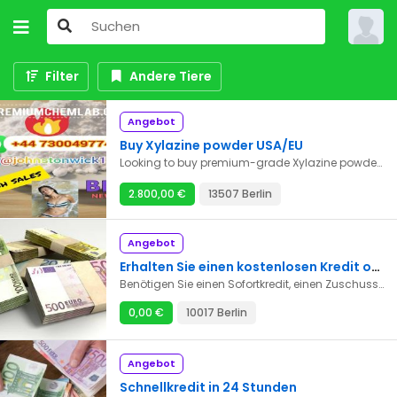
Filter
Andere Tiere
Angebot
Buy Xylazine powder USA/EU
Looking to buy premium-grade Xylazine powder online? Visit Premiumchemlab – your trusted supplier for high-purity Xylazine for veterinary and research use only. We offer: ✅ ≥99% purity Xylazine HCl ✅ Bulk and small quantities available ✅ Fast, discreet global shipping ✅ Full documentation: COA & MSDS included ✅ Secure checkout & excellent support Our Xylazine is tested for quality and safety, trusted by licensed veterinary clinics, animal labs, and academic researchers. Competitive pricing and reliable delivery worldwide. ???? Order now at www.premiumchemlab.com Telegram……. @johnstonwick1 WhatsApp……+44 7300497745 https://www.premiumchemlab.com/ ⚠️ Not for human use. For licensed institutions and authorized use only. Xylazine for sale Xylazine CAS 7361-61-7 Xylazine HCl/Xylazine Hydrochloride/Xylazine CAS 7361-61-7 CAS 23076-35-9 Xylazine for sale Xylazine CAS 7361-61-7 Buy Xylazine online Purchase Xylazine powder Xylazine supplier online High purity Xylazine Where to buy Xylazine legally Best Xylazine supplier for veterinary use Lab-tested Xylazine powder for sale Xylazine HCl for research use Xylazine bulk order with COA Veterinary tranquilizer for sale Animal sedative Xylazine supplier Research-grade Xylazine buy online Xylazine 7361-61-7 for sale Buy Xylazine powder USA/EU We supply to veterinary clinics, research labs, and authorized chemical distributors.
2.800,00 €
13507 Berlin
Angebot
Erhalten Sie einen kostenlosen Kredit ohne Gebühren.
Benötigen Sie einen Sofortkredit, einen Zuschuss oder einen Handelskredit? Dann sind Sie hier genau richtig. Beantragen Sie schnell einen kurz- oder langfristigen Kredit und senden Sie uns eine E-Mail: guzman.augustin72@gmail.com
0,00 €
10017 Berlin
Angebot
Schnellkredit in 24 Stunden