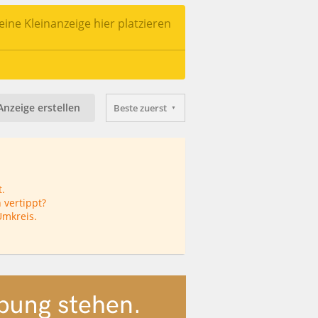
ine Kleinanzeige hier platzieren
Anzeige erstellen
Beste zuerst
.
 vertippt?
Umkreis.