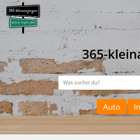
365-klein
Auto
I