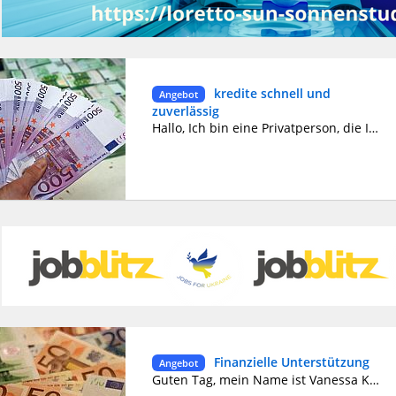
kredite schnell und
Angebot
zuverlässig
Hallo, Ich bin eine Privatperson, die International Kredite anbietet.Ich biete ein kurz-und langfristiges Darlehen von 5.000,00 € bis 1.000.000,00 € an alle seriösen Personen,die sich in der Realität befinden.der Zinssatz beträgt 3% jährlich.Ich verteile Darlehen, Immobilienkredite,Investitionsdarlehen, Autokredite, persönliche Kredite...Für alle Interessenten wenden Sie sich bitte an mich. E-Mail: micheleverton6@gmail.com
Finanzielle Unterstützung
Angebot
Guten Tag, mein Name ist Vanessa Krüger. Benötigen Sie einen Notfallkredit? Wir bieten schnelle und zuverlässige Kredite zu günstigen Konditionen. Unsere Bedingungen sind einfach, transparent und 100% garantiert. E-Mail: krugervanessa423@gmail.com