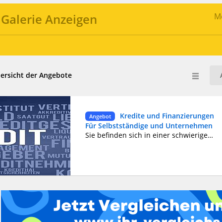
Galerie Anzeigen
Me
ersicht der Angebote
Kredite und Finanzierungen
Angebot
Für Selbstständige und Unternehmen
Sie befinden sich in einer schwierigen finanziellen situation, Überschuldungen, Bank, Investoren, trader, die Ihr Kapital rentabel machen wollen ? Sie sind Privatpersonen oder Berufstätige ohne Arbeit oder arbeitslos, in CDD, CDI, Zeitarbeit , gehen Sie nicht weiter, Sie haben gerade Ihren zertifizierten Makler als Registernummer(8658873) gefunden, der Kredite zwischen Privatpersonen und Fachleuten für persönliche Investitionen zu einem Zinssatz von 2% anbietet .Wir bieten geldkredite von 1000 € bis 1milliard € an alle Personen, die es mit einem Zinssatz von 2% pro Jahr und einer Laufzeit von 1 bis 20 Jahren zurückzahlen können, je nach angefordertem Betrag. Wir sind in folgenden Bereichen tätig : - Finanzdarlehen - Wohnungsbaudarlehen Bereit für Investitionen - Autokredit - Konsolidierung Schulden - Rücknahme von Krediten - Revolvierender Kredit Schuldarlehen! - Darlehen arbeiten _vorbereitung Student _ Transport demenage Finanzierung - Hypothetische Darlehen . Kontaktieren Sie mich per E-mail : RizaFund-investment@outlook.com