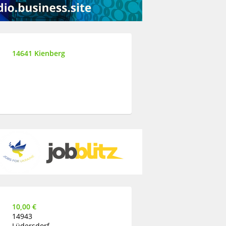
14641 Kienberg
10,00 €
14943
Lüdersdorf