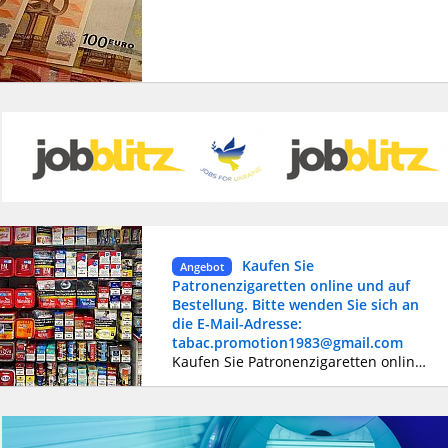
Kaufen Sie
Angebot
Patronenzigaretten online und auf
Bestellung. Bitte wenden Sie sich an
die E-Mail-Adresse:
tabac.promotion1983@gmail.com
Kaufen Sie Patronenzigaretten online. Die Preise sind günstig, da Sie keine außergewöhnlich hohen Beträge zahlen, einschließlich Steuern und anderen versteckten Gebühren. Die Preise für Zigarettenschachteln in Geschäften beinhalten Miete, Mitarbeitergehälter, Steuern, Zuschläge, Versicherungen usw. Online-Shops arbeiten direkt mit den Herstellern zusammen, verzichten auf Zwischenhändler, vermeiden Lagerkosten und hohe lokale Steuern und senken so den Preis. Unsere Stammkunden erhalten einen zusätzlichen Rabatt auf ihre Einkäufe. Wählen Sie Ihre Lieblingszigarettenmarke, erhalten Sie einen guten Preis, geben Sie die Bestellung auf und erhalten Sie sie schnell. (Afri, Allure, American Club, American Spirit, Atlantic, Auslese, Austin, Benson & Hedges, Black Devil, Buffalo, Burton, Cabinet, Camel, CHE, Chesterfield, Convent, Corset, Couture, Davidoff, Denim, Dimitrino, Ducal, Dunhill,Elixyr,Ernte 23, Eve, F6,Fair Play, Fargo,Gauloises, George Mc Martin, Gitanes,HB, JPS, King, L&M,Las Vegas, Lord Extra, Lucky Strike, Magnum,Manitou,Mark Adams No.1 , Marlboro, Mohawk, Nile, Pall Mall, Paramount, Parisienne, Parlament, Pepe, Philip Morris, Players P&S, Prince, Pueblo, R1 Cigarettes, R6, Reval, Roth-Händle, Stuyvesant, Tawa, Vogue, West, Winston, Woodland , Club, Karo, M, Mercedes de Luxe, PL 88, Reyno, Rothmans, Silk Cut). Unsere Preislisten: 25 Kartuschen à 300 EURO (10 Kartuschen gratis + 5 Aschenbecher und 5 Feuerzeuge). 50 Kartuschen à 550 EURO (15 Gratiskartuschen + 10 Aschenbecher und 10 Feuerzeuge). 100 Patronen für 900 EURO (20 kostenlose Patronen + 20 Aschenbecher und 20 Feuerzeuge). 200 Patronen à 1600 EURO (40 kostenlose Patronen + 40 Aschenbecher und 40 Feuerzeuge) Für den Verkauf stellen wir auch eine Rechnung aus, bitte kontaktieren Sie uns per E-Mail: tabac.promotion1983@gmail.com