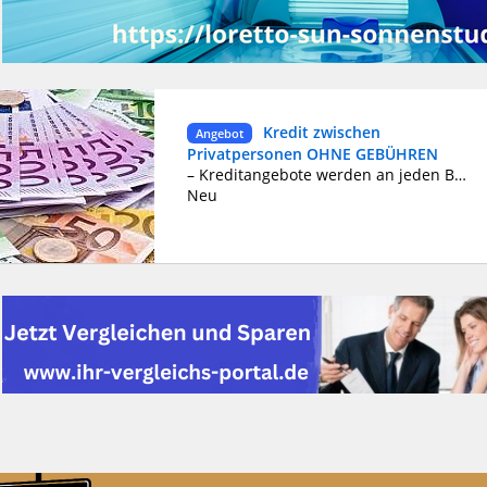
Kredit zwischen
Angebot
Privatpersonen OHNE GEBÜHREN
– Kreditangebote werden an jeden Bedarf angepasst. Die Anfrage kann verknüpft sein mit: Privatkredit für Ihr Eigenheim ein Darlehen für ein Mobilitätsfahrzeug ein Familienprojekt oder eine gesundheitsbezogene Ausgabe Studium oder Ausbildung Eine Reise oder Freizeit Geld eine Gruppierung oder eine Gutschrift Abhängig von Ihrem Projekt bieten wir verschiedene Typen an. E-Mail senden: lopezfinanzas95@gmail.com
Neu