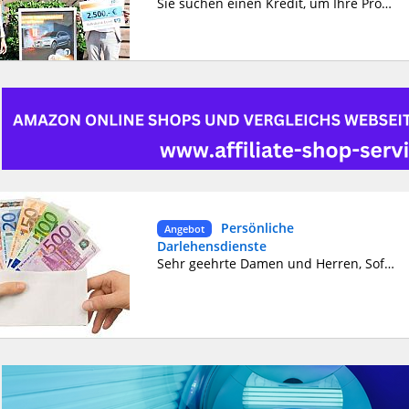
Sie suchen einen Kredit, um Ihre Projekte endlich zu realisieren? Wir bieten Kredite zu sehr niedrigen Zinssätzen von 2 % von 2000 € bis zu 50.000.000 € an. Wir vergeben Kredite für alle Länder der Welt. Nachfolgend finden Sie die Arten von Darlehen, die wir anbieten.*Privatdarlehen *Business-Darlehen *die Bürgschaft des Darlehens * unbesicherte Kredite *Business-Darlehen *Studiendarlehen *Hypothek *Konsolidierungsdarlehen *Arbeitsdarlehen *Zur Begleichung von Darlehensschulden *Investitionsdarlehen Wenn Sie sehr an unseren Dienstleistungen interessiert sind und ein Darlehen von uns benötigen, kontaktieren Sie uns bitte: bertaud.gilles1943@gmail.com
Persönliche
Angebot
Darlehensdienste
Sehr geehrte Damen und Herren, Sofortkredit von 5.000 € bis 50.000.000 € innerhalb von 48 Stunden. Trotz Ihrer finanziellen Schwierigkeiten stehe ich Ihnen beratend und unterstützend zur Seite. Mein Kreditangebot richtet sich an Privatpersonen und Unternehmen und entspricht den gesetzlichen Bestimmungen sowie dem Vertrag, den wir gemeinsam unterzeichnen werden. Kontaktieren Sie uns per E-Mail: alessandragrommke@gmail.com Kontaktieren Sie uns per E-Mail: alessandragrommke@gmail.com