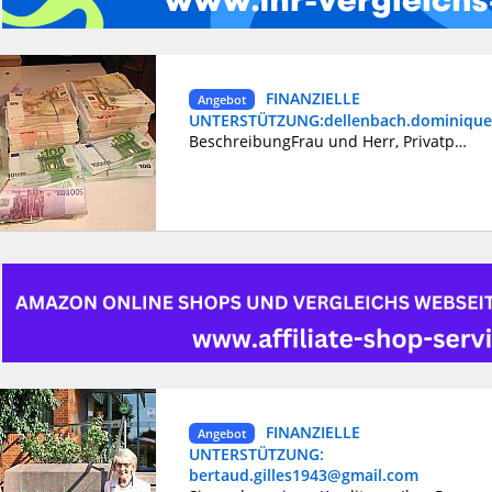
FINANZIELLE
Angebot
UNTERSTÜTZUNG:dellenbach.dominiqu
BeschreibungFrau und Herr, Privatpersonen, Österreich, Deutsch, die Schweiz benötigten Sie Darlehen zwischen Privatpersonen, um die finanziellen Schwierigkeiten zu bewältigen, um schließlich aus der Sackgasse herauszukommen, die die Banken verursachen durch die Ablehnung Ihrer Akten der Mittelanforderung wir sind eine Gruppe finanzieller Maßnahmenexperten, Ihnen ein Darlehen zum Betrag zu machen, den Sie und mit Bedingungen benötigen, die Ihnen das Leben vereinfachen werden. Wir machen gehende Darlehen von 1 Monat zu 360 Monaten und wir leihen von 3000 € an 2.000.000 €. Unser Zinssatz beträgt 2% das Jahr, hier die Gebiete, auf denen wir Ihnen helfen können: * Finanzier * Immobiliardarlehen * Darlehen zur Investition * Autodarlehen * Konsolidierungsschuld * Kreditaufkauf * Persönliches Darlehen *Vous katalogisiert werden *interdits Bank- und Sie haben die Gunst der Banken nicht, oder besser haben Sie ein Projekt, und Bedürfnis der Finanzierung nehmen mit uns Kontakt auf, und wir werden Ihnen helfen. E-Mail: dellenbach.dominique1964@gmail.com
FINANZIELLE
Angebot
UNTERSTÜTZUNG:
bertaud.gilles1943@gmail.com