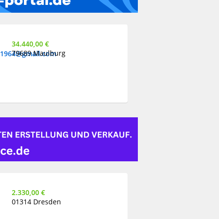
34.440,00 €
79689 Maulburg
e1964@gmail.com
2.330,00 €
01314 Dresden