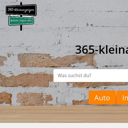
365-klein
Auto
I