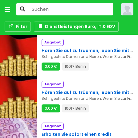
Filter
Dienstleistungen Büro, IT & EDV
Angebot
Hören Sie auf zu träumen, leben Sie mit unseren einfachen Krediten
Sehr geehrte Damen und Herren, Wenn Sie zur Finanzierung eines Projekts einen Kredit ohne Vorfälligkeitsentschädigung, einen Privatkredit ohne Aufnahmegebühr oder einen Privatkredit ohne Antragsgebühr benötigen, können Sie uns direkt per E-Mail kontaktieren, um unsere Dienstleistungen in Anspruch zu nehmen. E-Mail: guzman.augustin72@gmail.com
0,00 €
10017 Berlin
Angebot
Hören Sie auf zu träumen, leben Sie mit unseren einfachen Krediten
Sehr geehrte Damen und Herren, Wenn Sie zur Finanzierung eines Projekts einen Kredit ohne Vorfälligkeitsentschädigung, einen Privatkredit ohne Aufnahmegebühr oder einen Privatkredit ohne Antragsgebühr benötigen, können Sie uns direkt per E-Mail kontaktieren, um unsere Dienstleistungen in Anspruch zu nehmen. E-Mail: guzman.augustin72@gmail.com
0,00 €
10017 Berlin
Angebot
Erhalten Sie sofort einen Kredit