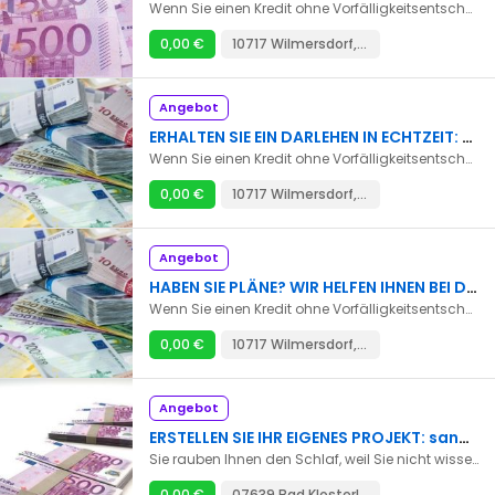
Wenn Sie einen Kredit ohne Vorfälligkeitsentschädigung, einen Privatkredit ohne Vorabgebühren oder einen Privatkredit ohne Bearbeitungsgebühren zur Finanzierung eines Projekts benötigen, kontaktieren Sie uns direkt per E-Mail, um unsere garantierten Dienstleistungen in Anspruch zu nehmen. E-Mail: danielaschulz066@gmail.com
0,00 €
10717 Wilmersdorf, Berlin
Angebot
ERHALTEN SIE EIN DARLEHEN IN ECHTZEIT: danielaschulz066@gmail.com
Wenn Sie einen Kredit ohne Vorfälligkeitsentschädigung, einen Privatkredit ohne Vorabgebühren oder einen Privatkredit ohne Bearbeitungsgebühren zur Finanzierung eines Projekts benötigen, kontaktieren Sie uns direkt per E-Mail, um unsere garantierten Dienstleistungen in Anspruch zu nehmen. E-Mail: danielaschulz066@gmail.com
0,00 €
10717 Wilmersdorf, Berlin
Angebot
HABEN SIE PLÄNE? WIR HELFEN IHNEN BEI DER UMSETZUNG: danielaschulz066@gmail.com
Wenn Sie einen Kredit ohne Vorfälligkeitsentschädigung, einen Privatkredit ohne Vorabgebühren oder einen Privatkredit ohne Bearbeitungsgebühren zur Finanzierung eines Projekts benötigen, kontaktieren Sie uns direkt per E-Mail, um unsere garantierten Dienstleistungen in Anspruch zu nehmen. E-Mail: danielaschulz066@gmail.com
0,00 €
10717 Wilmersdorf, Berlin
Angebot
ERSTELLEN SIE IHR EIGENES PROJEKT: sandrazenig10@gmail.com
Sie rauben Ihnen den Schlaf, weil Sie nicht wissen, wie Sie einen Kredit bekommen. * Sie suchen einen Kredit zur Schuldentilgung. * Sie suchen einen Kredit für die Gründung Ihres Unternehmens. * Sie suchen Kredite für Großprojekte. * Sie haben einen Traum und erkennen, dass er nicht realisierbar ist. Wir bieten Ihnen Finanzierungen und Investitionskredite, damit Sie Ihre Projekte endlich verwirklichen können. Kontakt: sandrazenig10@gmail.com
0,00 €
07639 Bad Klosterlausnitz