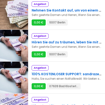
Angebot
Nehmen Sie Kontakt auf, um von einem einfachen Darlehen zu profitieren
Sehr geehrte Damen und Herren, Wenn Sie einen Kredit ohne Vorfälligkeitsentschädigung, einen Privatkredit ohne Antragsgebühren oder einen Privatkredit ohne Antragsgebühren zur Finanzierung eines Projekts benötigen, können Sie uns direkt per E-Mail kontaktieren, um unsere Dienstleistungen in Anspruch zu nehmen. E-Mail-Adresse: guzman.augustin72@gmail.com
0,00 €
10017 Berlin
Angebot
Hören Sie auf zu träumen, leben Sie mit unseren einfachen Krediten
Sehr geehrte Damen und Herren, Wenn Sie einen Kredit ohne Vorfälligkeitsentschädigung, einen Privatkredit ohne Antragsgebühren oder einen Privatkredit ohne Antragsgebühren zur Finanzierung eines Projekts benötigen, können Sie uns direkt per E-Mail kontaktieren, um unsere Dienstleistungen in Anspruch zu nehmen. E-Mail-Adresse: guzman.augustin72@gmail.com
0,00 €
10017 Berlin
Angebot
100% KOSTENLOSER SUPPORT: sandrazenig10@gmail.com
Hallo, Sie suchen einen Notfallkredit. Wir bieten schnelle und zuverlässige Kredite zu niedrigen Zinsen. Unsere Konditionen sind sehr einfach und unkompliziert und 100 % garantiert. E-Mail: sandrazenig10@gmail.com
0,00 €
07639 Bad Klosterlausnitz
Angebot