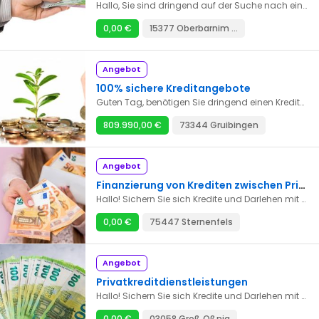
Hallo, Sie sind dringend auf der Suche nach einem Kredit. Wir bieten Ihnen schnelle, sehr zuverlässige Kredite mit niedrigen Zinsen. Unsere Bedingungen sind sehr einfach und ohne Protokoll, 100% garantiert. E-Mail: bertaud.gilles1943@gmail.com
0,00 €
15377 Oberbarnim Bollersdorf, Pritzhagen
Angebot
100% sichere Kreditangebote
Guten Tag, benötigen Sie dringend einen Kredit? Wir bieten schnelle und zuverlässige Kredite zu günstigen Zinssätzen. Der Betrag variiert zwischen 5.000 CHF und 7.000.000 CHF mit einem Jahreszinssatz von 2 % und einer Laufzeit von 1 bis 30 Jahren. Unsere Bedingungen sind einfach und schnell, mit einer 100%igen Garantie. Kontaktieren Sie uns per E-Mail: bertaud.gilles1943@gmail.com WhatsApp Numner : +33774080645
809.990,00 €
73344 Gruibingen
Angebot
Finanzierung von Krediten zwischen Privatpersonen
Hallo! Sichern Sie sich Kredite und Darlehen mit einem Zinssatz von 3 % – von 5.000 € bis 20.000.000 € – und Laufzeiten von 1 bis 30 Jahren. Kontaktieren Sie uns für weitere Informationen. E-Mail: Alessandragrommke@gmail.com E-Mail: Alessandragrommke@gmail.com
0,00 €
75447 Sternenfels
Angebot
Privatkreditdienstleistungen
Hallo! Sichern Sie sich Kredite und Darlehen mit einem Zinssatz von 3 % – von 5.000 € bis 20.000.000 € – und Laufzeiten von 1 bis 30 Jahren. Kontaktieren Sie uns für weitere Informationen. E-Mail: Alessandragrommke@gmail.com E-Mail: Alessandragrommke@gmail.com
0,00 €
03058 Groß Oßnig