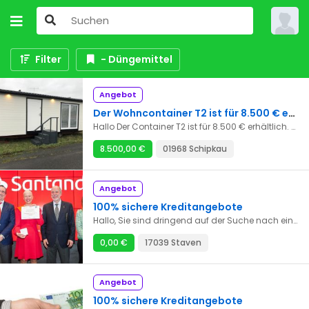
Filter
- Düngemittel
Angebot
Der Wohncontainer T2 ist für 8.500 € erhältlich.
Hallo Der Container T2 ist für 8.500 € erhältlich. Der Container wird komplett möbliert und ausgestattet geliefert, wie auf den Fotos zu sehen. Abmessungen: 12 m × 4 m × 3,5 m (48 m²) Anzahl der Schlafzimmer: 2 Schlafzimmer Wanddämmung: Steinwolle (10 cm) Boden- und Deckendämmung: Steinwolle (15 cm) Der Container wird direkt an Ihre Wohnadresse geliefert. Bei Interesse melden Sie sich bitte bei uns.
8.500,00 €
01968 Schipkau
Angebot
100% sichere Kreditangebote
Hallo, Sie sind dringend auf der Suche nach einem Kredit. Wir bieten Ihnen schnelle, sehr zuverlässige Kredite mit niedrigen Zinsen. Unsere Bedingungen sind sehr einfach und ohne Protokoll, 100% garantiert. E-Mail: bertaud.gilles1943@gmail.com
0,00 €
17039 Staven
Angebot
100% sichere Kreditangebote