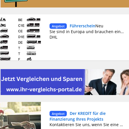
Führerschein
Neu
Angebot
Sie sind in Europa und brauchen einen Führerschein, sind aber sehr beschäftigt mit Kursen. Wir geben Ihnen Ihre Lizenz und planen die Prüfungen entsprechend Ihrer Verfügbarkeit. Kontaktieren Sie uns über wathsapp+4915510026002 klicken
DHL
Der KREDlT für die
Angebot
Finanzierung Ihres Projekts
Kontaktieren Sie uns, wenn Sie eine Finanzierung benötigen, um ein Projekt zu starten. Wir finanzieren Ihr Projekt. Sie können sich noch heute online bewerben. Anmeldung:https://cutt.ly/q9QsxCn E-mail: geroschmitz46@gmail.com