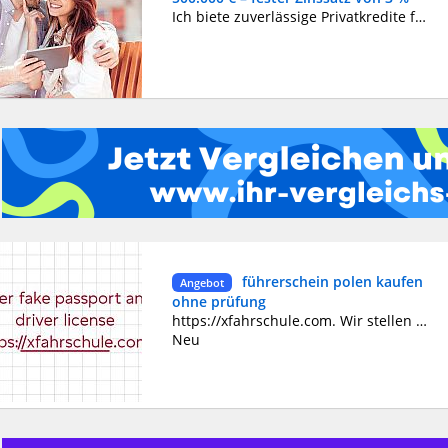
Ich biete zuverlässige Privatkredite für alle – Arbeitnehmer, Selbstständige, Rentner und Menschen in vorübergehenden Schwierigkeiten. Beträge von 1.000 bis 500.000 € mit einem festen Zinssatz von 3 % pro Jahr. Flexible Rückzahlung. Keine versteckten Gebühren oder unangenehmen Überraschungen. Schnelle und diskrete Bearbeitung Ihrer Anfrage. ???? Kontaktieren Sie mich per E-Mail: frankorakar14@gmail.com ???? oder per WhatsApp: +386 70 115 843
führerschein polen kaufen
Angebot
ohne prüfung
https://xfahrschule.com. Wir stellen vor: XFahrschule.com – Ihr Weg zum Fahrerfolg! Sind Sie bereit, sich auf die aufregende Reise zu begeben, ein selbstbewusster und erfahrener Fahrer zu werden? Suchen Sie nicht weiter als bei XFahrschule.com, Ihrem ultimativen Ziel für erstklassige Fahrausbildung! Wir sind hier, um Ihre Fahrträume in die Realität umzusetzen. Warum XFahrschule.com wählen? Fachkundige Ausbilder: Unser Team aus hochqualifizierten und erfahrenen Ausbildern ist bestrebt, Ihnen das Wissen und die Fähigkeiten zu vermitteln, die Sie benötigen, um sicher und souverän auf der Straße zu navigieren. Praktische Online-Ressourcen: Greifen Sie auf eine Fülle interaktiver Online-Ressourcen zu, darunter Video-Tutorials, Übungstests und Studienführer, die darauf zugeschnitten sind, Ihnen beim Bestehen Ihrer Fahrprüfungen zu helfen. Flexible Planung: Wir verstehen Ihren geschäftigen Lebensstil und bieten daher flexible Planungsoptionen an, die zu Ihrem Zeitplan passen und sicherstellen, dass Sie in Ihrem eigenen Tempo lernen können. Erschwingliche Preise: Eine hochwertige Fahrerausbildung sollte nicht Ihr Budget sprengen. XFahrschule.com bietet wettbewerbsfähige Preisoptionen, damit Sie den besten Wert für Ihre Investition erhalten. Nachgewiesener Erfolg: Schließen Sie sich Tausenden zufriedener Fahrschüler an, die bei uns ihre Fahrprüfungen erfolgreich bestanden haben. Unsere Erfolgsbilanz spricht für sich! Verpassen Sie nicht die Gelegenheit, Ihre Fahrreise mit XFahrschule.com anzukurbeln. Besuchen Sie noch heute unsere Website unter https://xfahrschule.com, um sich anzumelden und den ersten Schritt zu einem sicheren, selbstbewussten und verantwortungsbewussten Fahrer zu machen. Hier beginnt Ihr Weg zum Fahrerfolg!
Neu