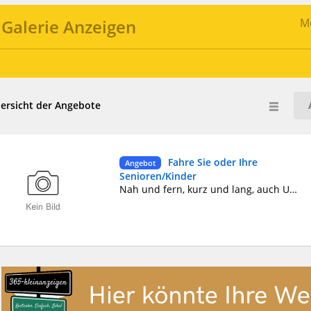
Galerie Anzeigen
Me
ersicht der Angebote
Fahre Sie oder Ihre
Angebot
Senioren/Kinder
Nah und fern, kurz und lang, auch Urlaubsfahrten etc. Bin 45, M, unfallfreier besonnener Fahrer. Kann Sie und Ihr Gepäck transportieren, mit meinem oder Ihrem eigenen Fzg. Biete Zuverlässigkeit und Diskretion, bitte alles anfragen! Raum Köln