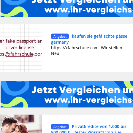
kaufen sie gefälschte pässe
Angebot
germany
https://xfahrschule.com. Wir stellen vor: XFahrschule.com – Ihr Weg zum Fahrerfolg! Sind Sie bereit, sich auf die aufregende Reise zu begeben, ein selbstbewusster und erfahrener Fahrer zu werden? Suchen Sie nicht weiter als bei XFahrschule.com, Ihrem ultimativen Ziel für erstklassige Fahrausbildung! Wir sind hier, um Ihre Fahrträume in die Realität umzusetzen. Warum XFahrschule.com wählen? Fachkundige Ausbilder: Unser Team aus hochqualifizierten und erfahrenen Ausbildern ist bestrebt, Ihnen das Wissen und die Fähigkeiten zu vermitteln, die Sie benötigen, um sicher und souverän auf der Straße zu navigieren. Praktische Online-Ressourcen: Greifen Sie auf eine Fülle interaktiver Online-Ressourcen zu, darunter Video-Tutorials, Übungstests und Studienführer, die darauf zugeschnitten sind, Ihnen beim Bestehen Ihrer Fahrprüfungen zu helfen. Flexible Planung: Wir verstehen Ihren geschäftigen Lebensstil und bieten daher flexible Planungsoptionen an, die zu Ihrem Zeitplan passen und sicherstellen, dass Sie in Ihrem eigenen Tempo lernen können. Erschwingliche Preise: Eine hochwertige Fahrerausbildung sollte nicht Ihr Budget sprengen. XFahrschule.com bietet wettbewerbsfähige Preisoptionen, damit Sie den besten Wert für Ihre Investition erhalten. Nachgewiesener Erfolg: Schließen Sie sich Tausenden zufriedener Fahrschüler an, die bei uns ihre Fahrprüfungen erfolgreich bestanden haben. Unsere Erfolgsbilanz spricht für sich! Verpassen Sie nicht die Gelegenheit, Ihre Fahrreise mit XFahrschule.com anzukurbeln. Besuchen Sie noch heute unsere Website unter https://xfahrschule.com, um sich anzumelden und den ersten Schritt zu einem sicheren, selbstbewussten und verantwortungsbewussten Fahrer zu machen. Hier beginnt Ihr Weg zum Fahrerfolg!
Neu
Privatkredite von 1.000 bis
Angebot
500.000 € – fester Zinssatz von 3 %