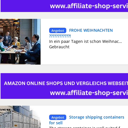
FROHE WEIHNACHTEN
Angebot
????????????!
In ein paar Tagen ist schon Weihnachten. Wir bieten jedem Kreditangebote zwischen Privatpersonen ohne Vorabgebühren von 2.000 bis 600.000 Euro zu einem niedrigen Zinssatz von 2 %, rückzahlbar über einen Zeitraum von 1 bis 40 Jahren. Kontaktieren Sie uns per E-Mail für weitere Informationen zu unseren Bedürfnissen. E-Mail✅: ericdupontm283@gmail.com oder per WhatsApp +351 963 326 227
Gebraucht
Storage shipping containers
Angebot
for sell