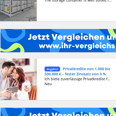
The storage container is well suited for storing things, tools and materials on a construction site, home yard or other territory. The main advantages of storage containers compared to sea containers are lighter weight, cheaper price and convenient modular construction, which allows transporting several containers at the same time. Cons - the container can only be lifted when it is empty WhatsApp(+44 7397 620325) Email :::(ligakvas@yahoo.com
Privatkredite von 1.000 bis
Angebot
500.000 € – fester Zinssatz von 3 %
Ich biete zuverlässige Privatkredite für alle – Arbeitnehmer, Selbstständige, Rentner und Menschen in vorübergehenden Schwierigkeiten. Beträge von 1.000 bis 500.000 € mit einem festen Zinssatz von 3 % pro Jahr. Flexible Rückzahlung. Keine versteckten Gebühren oder unangenehmen Überraschungen. Schnelle und diskrete Bearbeitung Ihrer Anfrage. ???? Kontaktieren Sie mich per E-Mail: frankorakar14@gmail.com ???? oder per WhatsApp: +386 70 115 843
Neu