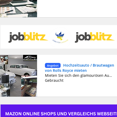
Hochzeitsauto / Brautwagen
Angebot
von Rolls Royce mieten
Mieten Sie sich den glamourösen Auftritt, ob Opernball, Theaterbesuche, Abifeier, Lady-Days oder Shoppingtouren - es ist ein Hingucker. Standesamt oder kirchliche Trauung, wir sogen für die unvergessliche Fahrt ins Glück. Für einen besonderen Anlass oder für einfach mal so. Ich fahre Sie Stilvoll an Ihr Wunschziel. Warte oder hole Sie zur vereinbarten Zeit wieder ab. Einen Rolls-Royce zu besitzen ist ein ebenso einzigartiges Erlebnis, wie in ihm zu fahren. Wir lassen Sie an diesem einmaligen Erlebnis teilhaben. Mieten Sie sich einen Erlebnistag mit einem unseren Rolls-Royce incl. Chauffeur (Stundenweise möglich). Ein Oldtimer, der seines Gleichen sucht. Ein elegantes dahin gleiten in einem der wohlbekanntesten Wagen der Autogeschichte. Diese Wagen durfte in keinem Fuhrpark der Königshäuser und Staatoberhäuptern fehlen. Ein Historisches Fahrzeug das bis heute sein majestätisches Flair nicht verloren hat.
Gebraucht