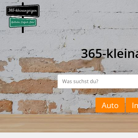
365-klein
Auto
I