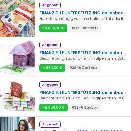
Angebot
FINANZIELLE UNTERSTÜTZUNG:dellenbach.dominique1964@gmail.com
Hallo, Unabhängig von Ihrer Nationalität oder Ihrem Wohnort auf der Welt sind wir eine internationale Finanzstruktur in Partnerschaft mit vier großen Banken in Europa und bereit, Ihnen bei der Lösung Ihrer finanziellen Probleme zu helfen. Sie können ein Darlehen in Höhe von 5.000 bis 25.000.000 Euro bei jedem beantragen, der in der Lage ist, es mit einem Zinssatz von 2 % für jeden beantragten Betrag zurückzuzahlen. In diesen Bereichen können wir Ihnen helfen: - Finanzielles Darlehen – Immobilienkredit – Investitionsdarlehen - Autokredit – Konsolidierungsschulden – Kreditrückzahlung - Privat Darlehen -Sie werden aufgezeichnet Wenn Sie wirklich einen Kredit benötigen, kontaktieren Sie uns. Wir stehen Ihnen bei allen finanziellen Notfällen zur Verfügung. Für weitere Informationen kontaktieren Sie uns bitte unter unserer Adresse. E-Mail:dellenbach.dominique1964@gmail.com
60.000,00 €
16321 Danewitz
Angebot
FINANZIELLE UNTERSTÜTZUNG:dellenbach.dominique1964@gmail.com
BeschreibungFrau und Herr, Privatpersonen, Österreich, Deutsch, die Schweiz benötigten Sie Darlehen zwischen Privatpersonen, um die finanziellen Schwierigkeiten zu bewältigen, um schließlich aus der Sackgasse herauszukommen, die die Banken verursachen durch die Ablehnung Ihrer Akten der Mittelanforderung wir sind eine Gruppe finanzieller Maßnahmenexperten, Ihnen ein Darlehen zum Betrag zu machen, den Sie und mit Bedingungen benötigen, die Ihnen das Leben vereinfachen werden. Wir machen gehende Darlehen von 1 Monat zu 360 Monaten und wir leihen von 3000 € an 2.000.000 €. Unser Zinssatz beträgt 2% das Jahr, hier die Gebiete, auf denen wir Ihnen helfen können: * Finanzier * Immobiliardarlehen * Darlehen zur Investition * Autodarlehen * Konsolidierungsschuld * Kreditaufkauf * Persönliches Darlehen *Vous katalogisiert werden *interdits Bank- und Sie haben die Gunst der Banken nicht, oder besser haben Sie ein Projekt, und Bedürfnis der Finanzierung nehmen mit uns Kontakt auf, und wir werden Ihnen helfen. E-Mail: dellenbach.dominique1964@gmail.com
4.550,00 €
03048 Cottbus
Angebot
FINANZIELLE UNTERSTÜTZUNG:dellenbach.dominique1964@gmail.com
BeschreibungFrau und Herr, Privatpersonen, Österreich, Deutsch, die Schweiz benötigten Sie Darlehen zwischen Privatpersonen, um die finanziellen Schwierigkeiten zu bewältigen, um schließlich aus der Sackgasse herauszukommen, die die Banken verursachen durch die Ablehnung Ihrer Akten der Mittelanforderung wir sind eine Gruppe finanzieller Maßnahmenexperten, Ihnen ein Darlehen zum Betrag zu machen, den Sie und mit Bedingungen benötigen, die Ihnen das Leben vereinfachen werden. Wir machen gehende Darlehen von 1 Monat zu 360 Monaten und wir leihen von 3000 € an 2.000.000 €. Unser Zinssatz beträgt 2% das Jahr, hier die Gebiete, auf denen wir Ihnen helfen können: * Finanzier * Immobiliardarlehen * Darlehen zur Investition * Autodarlehen * Konsolidierungsschuld * Kreditaufkauf * Persönliches Darlehen *Vous katalogisiert werden *interdits Bank- und Sie haben die Gunst der Banken nicht, oder besser haben Sie ein Projekt, und Bedürfnis der Finanzierung nehmen mit uns Kontakt auf, und wir werden Ihnen helfen. E-Mail: dellenbach.dominique1964@gmail.com
45.550,00 €
03246 Babben
Angebot