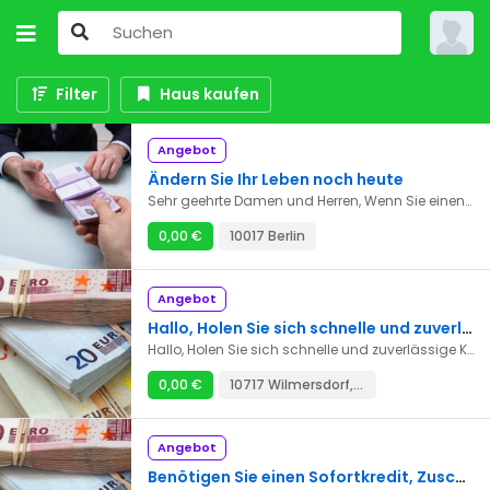
Filter
Haus kaufen
Angebot
Ändern Sie Ihr Leben noch heute
Sehr geehrte Damen und Herren, Wenn Sie einen Kredit ohne Vorfälligkeitsentschädigung, einen Privatkredit ohne Antragsgebühren oder einen Privatkredit ohne Antragsgebühren zur Finanzierung eines Projekts benötigen, können Sie uns direkt per E-Mail kontaktieren, um unsere Dienstleistungen in Anspruch zu nehmen. E-Mail-Adresse: guzman.augustin72@gmail.com
0,00 €
10017 Berlin
Angebot
Hallo, Holen Sie sich schnelle und zuverlässige Kredite. Unsere Konditionen sind einfach und 100 % garantiert. E-Mail: danielaschulz066@gmail.com
Hallo, Holen Sie sich schnelle und zuverlässige Kredite. Unsere Konditionen sind einfach und 100 % garantiert. E-Mail: danielaschulz066@gmail.com
0,00 €
10717 Wilmersdorf, Berlin
Angebot
Benötigen Sie einen Sofortkredit, Zuschuss oder Geschäftskredit? Dann sind Sie bei uns genau richtig. Beantragen Sie schnell einen Kurz- oder Langzeitkredit und