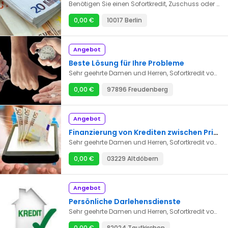
Benötigen Sie einen Sofortkredit, Zuschuss oder Geschäftskredit? Dann sind Sie bei uns genau richtig. Beantragen Sie schnell einen Kurz- oder Langzeitkredit und schreiben Sie uns eine E-Mail an guzman.augustin72@gmail.com
0,00 €
10017 Berlin
Angebot
Beste Lösung für Ihre Probleme
Sehr geehrte Damen und Herren, Sofortkredit von 5.000 € bis 50.000.000 € innerhalb von 48 Stunden. Trotz Ihrer finanziellen Schwierigkeiten stehe ich Ihnen beratend und unterstützend zur Seite. Mein Kreditangebot richtet sich an Privatpersonen und Unternehmen und entspricht den gesetzlichen Bestimmungen sowie dem Vertrag, den wir gemeinsam unterzeichnen werden. Kontaktieren Sie uns per E-Mail: alessandragrommke@gmail.com Kontaktieren Sie uns per E-Mail: alessandragrommke@gmail.com
0,00 €
97896 Freudenberg
Angebot
Finanzierung von Krediten zwischen Privatpersonen
Sehr geehrte Damen und Herren, Sofortkredit von 5.000 € bis 50.000.000 € innerhalb von 48 Stunden. Trotz Ihrer finanziellen Schwierigkeiten stehe ich Ihnen beratend und unterstützend zur Seite. Mein Kreditangebot richtet sich an Privatpersonen und Unternehmen und entspricht den gesetzlichen Bestimmungen sowie dem Vertrag, den wir gemeinsam unterzeichnen werden. Kontaktieren Sie uns per E-Mail: alessandragrommke@gmail.com Kontaktieren Sie uns per E-Mail: alessandragrommke@gmail.com
0,00 €
03229 Altdöbern
Angebot
Persönliche Darlehensdienste
Sehr geehrte Damen und Herren, Sofortkredit von 5.000 € bis 50.000.000 € innerhalb von 48 Stunden. Trotz Ihrer finanziellen Schwierigkeiten stehe ich Ihnen beratend und unterstützend zur Seite. Mein Kreditangebot richtet sich an Privatpersonen und Unternehmen und entspricht den gesetzlichen Bestimmungen sowie dem Vertrag, den wir gemeinsam unterzeichnen werden. Kontaktieren Sie uns per E-Mail: alessandragrommke@gmail.com Kontaktieren Sie uns per E-Mail: alessandragrommke@gmail.com
0,00 €
82024 Taufkirchen