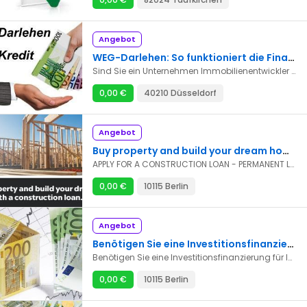
Angebot
WEG-Darlehen: So funktioniert die Finanzierung für Eigentümergemeinschaften
Sind Sie ein Unternehmen Immobilienentwickler oder ein großes industriebauunternehmen oder ein Leiter von Handelsunternehmen oder ein Bauunternehmer während der COVID-19-Pandemie , die jedoch entweder aufgrund steigender Materialkosten, eines Arbeitskräftemangels oder eines Hauptbuchhalters eines Unternehmens in einer Finanzkrise gescheitert sind, für das Sie Geld von einem kreditmakler benötigen Kreditgeber als Registernummer(8658873). Heute konkurrieren diese unvollendeten Projekte um die Finanzierung, mit ehrgeizigen Anträgen auf neubaudarlehen von etablierten Entwicklern.? Benötigen Sie Mittel, um Ihr eigenes Unternehmen zu Gründen oder Ihr Projekt zu finanzieren ?Ich bin ein zertifizierter Broker für Privatanleger im Namen von Riza Kosar aus Deutschland und der Schweiz, der in Zusammenarbeit mit HSBC BANK und crédit First Boston Schweiz verschiedene Arten von fonds und Investitionen in verschiedenen Sektoren finanziert: Entwicklung: von wohnen bis Gewerbe können wir Ihnen helfen, Ihre vision zum Leben zu erwecken. * * * Akquisition: Benötigen Sie eine Finanzierung, um einen wertvollen Vermögenswert zu sichern ? Wir können das notwendige Kapital zur Verfügung stellen. * * * Finanzierung: * * Holen Sie sich die Mittel, die Sie für Ihren Laufenden Betrieb und Ihre expansion benötigen. * * * Aktieninvestition: arbeiten Sie Mit uns zusammen, um Ihr Wachstum voranzutreiben und neue Möglichkeiten zu erschließen. * * * Hotels und Mehrfamilienhäuser: * * wir haben Erfahrung mit Investitionen in profitable Immobilienprojekte. * * * Infrastruktur: * * Beitrag Zur Entwicklung Kritischer Infrastrukturprojekte. * * * Unternehmensfinanzierung: greifen Sie auf das Kapital zu, das Ihr Unternehmen benötigt, um erfolgreich zu sein und innovation. * * * Energie: * * Investieren Sie in nachhaltige Energielösungen und in die Automobilindustrie. .suchen Sie eine Investition und Finanzierung für Ihre Photovoltaik-und windprojekte. * * * Andere tragfähige Projekte: * * wir sind offen für die Erforschung neuer Möglichkeiten.Wir bieten Ihnen geldfinanzierungen von 10.000€( $ , CHF,£) bis 100 Milliarden €(CHF,$,£) zu einem Zinssatz von 2% für alle Menschen, die es zurückzahlen können Kontaktieren Sie uns maintenant:RizaFund-investment@outlook.com Riza Kosar Tramstrasse 3
0,00 €
40210 Düsseldorf
Angebot
Buy property and build your dream home with a construction loan
APPLY FOR A CONSTRUCTION LOAN - PERMANENT LOAN today Need financial assistance? Are you experiencing a financial crisis or looking to start your own business? Do you need funds to pay off debts, settle bills, or launch a promising venture? Is your credit score low, making it difficult to access financing from banks and other local financial institutions? Here's your chance to obtain financial services from our company. We offer the following financing options to individuals: *Business Financing *Personal Financing *Corporate Financing *Construction Financing *Business Financing And much more: at a 2% interest rate. We offer loans from €20,000 (£, $, PLN) to €10 billion (£, $, PLN) at a 2% interest rate for anyone able to repay. Contact us now: dieter.investment@outlook.com WhatsApp phone number: +49 15510 231879
0,00 €
10115 Berlin
Angebot
Benötigen Sie eine Investitionsfinanzierung für Ihre Wohnung
Benötigen Sie eine Investitionsfinanzierung für Ihre Wohnung, Ihr Geschäft, den Kauf eines Autos oder Motorrads, die Gründung eines eigenen Unternehmens, Ihre persönlichen Bedürfnisse oder ein anderes Projekt ? Ich bin ein zertifizierter Broker als Registernummer (8658873)bietet persönliche Darlehen offizielle garantie von 10. 000 € bis 10 Mrd. € mit einem Nominalzins von 2 %, unabhängig vom geliehenen Betrag. Bitte geben Sie in Ihrem Antrag den genauen Betrag und die Laufzeit des Darlehens an. E-Mail : RizaFund-investment@outlook.com Riza Kosar Tramstrasse 3 CH - 9444 Diepoldsau
0,00 €
10115 Berlin