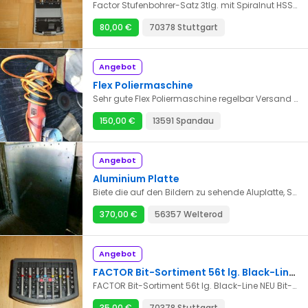
Factor Stufenbohrer-Satz 3tlg. mit Spiralnut HSS 4-30 mm (4-12/4-20/6-30) Ausführung : HSS-Hochleistungsschnellstahl, blank · Stufen, Spiralnute , Kantenbrecher und Spitze CBN-tiefgeschliffen · Durch die Spiralnut geringerer Kraftaufwand, bessere Schnittleistung, höhere Standzeit, ruhigeres Arbeiten · Durch Kantenbrecher-Zone beidseitiges Entgraten des Materials (max. Dicke 1,5 mm) ab Ø 10,0 mm ohne Werkzeugwechsel · Neuartiger ROTASTOP ® -Schaft gegen "Durchrutschen" im Bohrfutter · In Kunststoffkassette Anwendung : Für gratfreies Bohren und Aufreiben zylindrischer Löcher in Blechen, Rohren, Profilen aus Stahl, NE-Metallen, Kunststoffen etc. mit einer Materialstärke von 3 - 5 mm · Entgraten von Materialstärken bis 1,2 mm Abb. HSS
80,00 €
70378 Stuttgart
Angebot
Flex Poliermaschine
Sehr gute Flex Poliermaschine regelbar Versand 5eur
150,00 €
13591 Spandau
Angebot
Aluminium Platte
Biete die auf den Bildern zu sehende Aluplatte, Stärke ist 15mm Alnan 5754 H111 3.3535 AlMg3 Gesamt Maße 1460mm x 1550mm Die Fläche innen ohne Löcher hat die Maße 1410mm x 1220mm Bei Fragen einfach melden Aufgrund der Größe und des Gewichts nur Abholung. Verkauf von Privat, keine Garantie, Umtausch oder Rücknahme
370,00 €
56357 Welterod
Angebot
FACTOR Bit-Sortiment 56t lg. Black-Line NEU
FACTOR Bit-Sortiment 56t lg. Black-Line NEU Bit-Sortiment 1/4" "Black-Line" Ausführung: In handlicher Kunststoff-Box, farbcodiert · Mit 25 mm und 75 mm langen Bit-Einsätzen · Bits aus hochwertigem, verschleißfestem S2-Spezialstahl mit 1/4"-Sechskant nach DIN 3126-C6,3/ISO 1173 für Schlitz-, Kreuzschlitz (PH/PZ)-, Innen-Sechskant-, Innen-TORX ® -Schrauben-, Innen-TORX ® -Schrauben mit Bohrung · Schnellwechselhalter, magnetisch Inhalt: Bit-Länge 25 mm je 2 Bits für Schlitz-Schrauben SW 4,5 - 5,5 - 6,5 mm je 3 Bits für Kreuzschlitz-Schrauben (PH) Gr. 1 - 2 - 3 je 3 Bits für Kreuzschlitz-Schrauben (PZ) Gr. 1 - 2 - 3 4 Bits für Innensechskant-Schrauben 3 - 4 - 5 mm je 2 Bits für TORX®-Schrauben T 10 - T 15 - T 20 - T 25 - T 27 - T 30 - T 40 7 Bits für TORX®-Schrauben mit Bohrung TT 10 - TT 15 - TT 20 - TT 25 - TT 27 - TT 30 - TT 40 Bit-Länge 75 mm Bit für Schlitz-Schrauben SW 6 mm 2 Bits für Kreuzschlitz-Schrauben (PH) Gr. 2 - 3 2 Bits für Kreuzschlitz-Schrauben (PZ) Gr. 1 - 2 2 Bits für Innen-TORX®-Schrauben T 20 - T 25 Schnellwechselhalter, magnetisch 65 mm
35,00 €
70378 Stuttgart