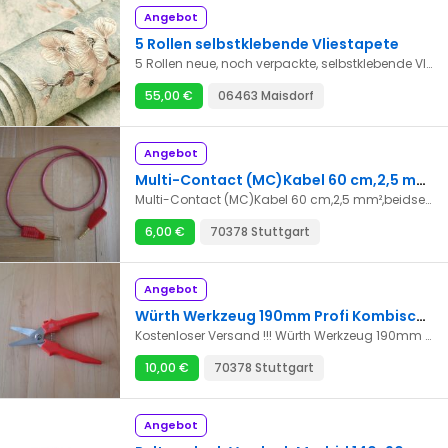
Angebot
5 Rollen selbstklebende Vliestapete
5 Rollen neue, noch verpackte, selbstklebende Vliestapete
55,00 €
06463 Maisdorf
Angebot
Multi-Contact (MC)Kabel 60 cm,2,5 mm²,beidseitig 4 mm Stecker Neu
Multi-Contact (MC)Kabel 60 cm,2,5 mm²,beidseitig 4 mm ,2 x Bananenstecker 19 A, 1000 V, Neu Farbe :rot
6,00 €
70378 Stuttgart
Angebot
Würth Werkzeug 190mm Profi Kombischere 42mm 7140314 gebraucht
Kostenloser Versand !!! Würth Werkzeug 190mm Profi Kombischere 42mm Schnittlänge rechts / links 7140314 neu Würth Profi Kombischere rechts / links Handliche Schere zum Schneiden von weichen Materialien, Folien, Papier, Pappe und Kunststoffen • Klingen aus rostfreiem Stahl für eine lange Lebensdauer • Mit Kunststoffgriff • Angenehmes Arbeiten durch auto- matisches Öffnen der Schere beim Schneiden (eingebaute Feder zwi- chen den Griffen) • Mit Arretierungshebel • Schnittlänge 42mm Würth Werkzeug 190mm Profi Kombischere 42mm 7140314 gebraucht
10,00 €
70378 Stuttgart
Angebot