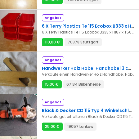
Angebot
6 X Terry Plastics Te 115 Ecobox B333 x H187 x T505 mm
6 X Terry Plastics Te 115 Ecobox B333 x H187 x T505 mm Stabile Polypropylen-Ecobox aus schlagfestem Polypropylen / Lagerkasten. Resistent gegen Säure, Öl und Lösungsmittel. Mit Einschub für Etiketten. Artikelnummer TOO-T/PTE115 Länge 505 mm Breite 333 mm Höhe 187 mm Artikelgewicht 939 g Produktabmessungen 33,3 x 50,5 x 18,7 cm Modellnummer 1000473 Größe B333 x L505 x H187mm Farbe Rot Gebraucht Zustand sehr gut bis gut.
110,00 €
70378 Stuttgart
Angebot
Handwerker Holz Hobel Handhobel 3 cm Hobel Breite Heimwerker, für Bastler
Verkaufe einen Handwerker Holz Handhobel, Hobelbreite 3 cm, wie abgebildet; nicht kostenlos aber für nur 15 Euro! Es handelt sich um einen Privatverkauf nach EU-Recht, ohne Garantie, Gewährleistung, Umtausch- oder Rückgaberecht. Genannte Markennamen sind Eigentum der Rechteinhaber und dienen der Artikelbeschreibung. Fotos bitte beachten. Bitte nur anrufen oder Mail schreiben! Keine Antwort gibt es auf SMS !!! Verkauf und Anrufe bis 22 Uhr auch sonntags möglich !!! Beachten Sie bitte auch meine anderen Angebote! Mehr kaufen, Versandkosten sparen! Alles was in eine Bananenkiste geht, nur 7 Euro Versand! Die Anzeige ist so lange geschaltet, bis dieser Artikel verkauft ist und wird danach sofort gelöscht. Tel. 06237 - 1614 oder 0174 - 4820611 .
15,00 €
67134 Birkenheide
Angebot
Black & Decker CD 115 Typ 4 Winkelschleifer
Verkaufe gut erhaltenen Black & Decker CD 115 Typ 4 Winkelschleifer 710 W / 115mm Durchmesser Ohne Wechselschlüssel Paypal vorhanden Könnte auch verschickt werden mit DHL Paket
25,00 €
19057 Lankow