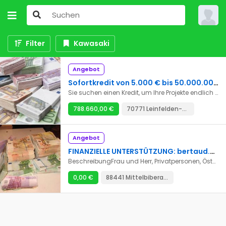
Filter
Kawasaki
Angebot
Sofortkredit von 5.000 € bis 50.000.000 € innerhalb von 48 Stunden
Sie suchen einen Kredit, um Ihre Projekte endlich zu realisieren? Wir bieten Kredite zu sehr niedrigen Zinssätzen von 2 % von 2000 € bis zu 50.000.000 € an. Wir vergeben Kredite für alle Länder der Welt. Nachfolgend finden Sie die Arten von Darlehen, die wir anbieten.*Privatdarlehen *Business-Darlehen *die Bürgschaft des Darlehens * unbesicherte Kredite *Business-Darlehen *Studiendarlehen *Hypothek *Konsolidierungsdarlehen *Arbeitsdarlehen *Zur Begleichung von Darlehensschulden *Investitionsdarlehen Wenn Sie sehr an unseren Dienstleistungen interessiert sind und ein Darlehen von uns benötigen, kontaktieren Sie uns bitte: bertaud.gilles1943@gmail.com
788.660,00 €
70771 Leinfelden-Echterdingen
Angebot
FINANZIELLE UNTERSTÜTZUNG: bertaud.gilles1943@gmail.com
BeschreibungFrau und Herr, Privatpersonen, Österreich, Deutsch, die Schweiz benötigten Sie Darlehen zwischen Privatpersonen, um die finanziellen Schwierigkeiten zu bewältigen, um schließlich aus der Sackgasse herauszukommen, die die Banken verursachen durch die Ablehnung Ihrer Akten der Mittelanforderung wir sind eine Gruppe finanzieller Maßnahmenexperten, Ihnen ein Darlehen zum Betrag zu machen, den Sie und mit Bedingungen benötigen, die Ihnen das Leben vereinfachen werden. Wir machen gehende Darlehen von 1 Monat zu 360 Monaten und wir leihen von 3000 € an 2.000.000 €. Unser Zinssatz beträgt 2% das Jahr, hier die Gebiete, auf denen wir Ihnen helfen können: * Finanzier * Immobiliardarlehen * Darlehen zur Investition * Autodarlehen * Konsolidierungsschuld * Kreditaufkauf * Persönliches Darlehen *Vous katalogisiert werden *interdits Bank- und Sie haben die Gunst der Banken nicht, oder besser haben Sie ein Projekt, und Bedürfnis der Finanzierung nehmen mit uns Kontakt auf, und wir werden Ihnen helfen. E-Mail: bertaud.gilles1943@gmail.com
0,00 €
88441 Mittelbiberach