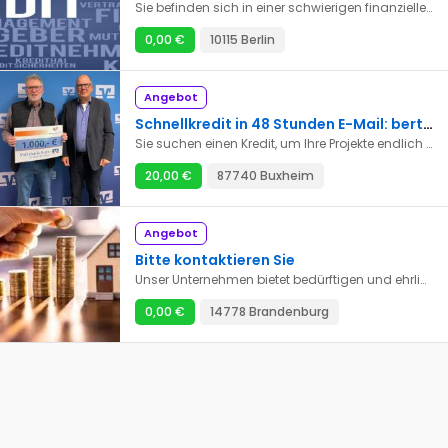
Sie befinden sich in einer schwierigen finanziellen situation, Überschuldungen, Bank, Investoren, trader, die Ihr Kapital rentabel machen wollen ? Sie sind Privatpersonen oder Berufstätige ohne Arbeit oder arbeitslos, in CDD, CDI, Zeitarbeit , gehen Sie nicht weiter, Sie haben gerade Ihren zertifizierten Makler als Registernummer(8658873) gefunden, der Kredite zwischen Privatpersonen und Fachleuten für persönliche Investitionen zu einem Zinssatz von 2% anbietet .Wir bieten geldkredite von 1000 € bis 1milliard € an alle Personen, die es mit einem Zinssatz von 2% pro Jahr und einer Laufzeit von 1 bis 20 Jahren zurückzahlen können, je nach angefordertem Betrag. Wir sind in folgenden Bereichen tätig : - Finanzdarlehen - Wohnungsbaudarlehen Bereit für Investitionen - Autokredit - Konsolidierung Schulden - Rücknahme von Krediten - Revolvierender Kredit Schuldarlehen! - Darlehen arbeiten _vorbereitung Student _ Transport demenage Finanzierung - Hypothetische Darlehen . Kontaktieren Sie mich per E-mail : RizaFund-investment@outlook.com
0,00 €
10115 Berlin
Angebot
Schnellkredit in 48 Stunden E-Mail: bertaud.gilles1943@gmail.com
Sie suchen einen Kredit, um Ihre Projekte endlich zu realisieren? Wir bieten Kredite zu sehr niedrigen Zinssätzen von 2 % von 2000 € bis zu 50.000.000 € an. Wir vergeben Kredite für alle Länder der Welt. Nachfolgend finden Sie die Arten von Darlehen, die wir anbieten.*Privatdarlehen *Business-Darlehen *die Bürgschaft des Darlehens * unbesicherte Kredite *Business-Darlehen *Studiendarlehen *Hypothek *Konsolidierungsdarlehen *Arbeitsdarlehen *Zur Begleichung von Darlehensschulden *Investitionsdarlehen Wenn Sie sehr an unseren Dienstleistungen interessiert sind und ein Darlehen von uns benötigen, kontaktieren Sie uns bitte: bertaud.gilles1943@gmail.com
20,00 €
87740 Buxheim
Angebot
Bitte kontaktieren Sie
Unser Unternehmen bietet bedürftigen und ehrlichen Personen, die in der Lage sind, den Kredit zurückzuzahlen, finanzielle Unterstützung an. Dieser Kredit ist zinsfrei und erfordert keine Anzahlung. Bei Interesse kontaktieren Sie uns bitte unter walterschulz160@gmail.com
0,00 €
14778 Brandenburg