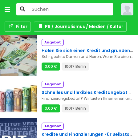
Filter
PR / Journalismus / Medien / Kultur
Angebot
Holen Sie sich einen Kredit und gründen Sie Ihr eigenes Unternehmen
Sehr geehrte Damen und Herren, Wenn Sie einen Kredit ohne Vorfälligkeitsentschädigung, einen Privatkredit ohne Antragsgebühren oder einen Privatkredit ohne Antragsgebühren zur Finanzierung eines Projekts benötigen, können Sie uns direkt per E-Mail kontaktieren, um unsere Dienstleistungen in Anspruch zu nehmen. E-Mail-Adresse: guzman.augustin72@gmail.com
0,00 €
10017 Berlin
Angebot
Schnelles und flexibles Kreditangebot mit wettbewerbsfähigen Konditionen
Finanzierungsbedarf? Wir bieten Ihnen einen unkomplizierten und schnellen Kredit mit transparenten Konditionen und ohne versteckte Gebühren. Fester Zinssatz und übersichtliche Monatsraten. Flexible Laufzeit, die sich Ihren Bedürfnissen anpasst. Persönliche Unterstützung in jedem Schritt. Beantragen Sie jetzt Ihren Kredit und verwirklichen Sie Ihre Projekte mit Zuversicht. E-Mail: guzman.augustin72@gmail.com
0,00 €
10017 Berlin
Angebot
Kredite und Finanzierungen Für Selbstständige und Unternehmen