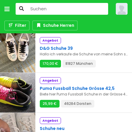
Filter
Schuhe Herren
Angebot
D&G Schuhe 39
Hallo ich verkaufe die Schuhe von meine Sohn sie sind in einem guten Zustand bei Fragen können sie mich gerne anrufen
170,00 €
81827 München
Angebot
Puma Fussball Schuhe Grösse 42,5
Biete hier Puma Fussball Schuhe in der Grösse 42,5 EU an. Die Schuhe wurden nur 3 mal beim Training benutzt. Natürlich können Sie den Artikel besichtigen vor dem Kauf. Wir sind alle 3 mal geimpft, dies nur zur Covid 19 Lage.
25,99 €
46284 Dorsten
Angebot
Schuhe neu