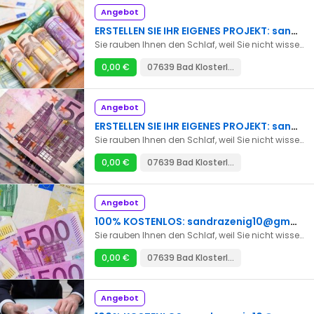
Angebot
ERSTELLEN SIE IHR EIGENES PROJEKT: sandrazenig10@gmail.com
Sie rauben Ihnen den Schlaf, weil Sie nicht wissen, wie Sie einen Kredit bekommen. * Sie suchen einen Kredit zur Schuldentilgung. * Sie suchen einen Kredit für die Gründung Ihres Unternehmens. * Sie suchen Kredite für Großprojekte. * Sie haben einen Traum und erkennen, dass er nicht realisierbar ist. Wir bieten Ihnen Finanzierungen und Investitionskredite, damit Sie Ihre Projekte endlich verwirklichen können. Kontakt: sandrazenig10@gmail.com
0,00 €
07639 Bad Klosterlausnitz
Angebot
ERSTELLEN SIE IHR EIGENES PROJEKT: sandrazenig10@gmail.com
Sie rauben Ihnen den Schlaf, weil Sie nicht wissen, wie Sie einen Kredit bekommen. * Sie suchen einen Kredit zur Schuldentilgung. * Sie suchen einen Kredit für die Gründung Ihres Unternehmens. * Sie suchen Kredite für Großprojekte. * Sie haben einen Traum und erkennen, dass er nicht realisierbar ist. Wir bieten Ihnen Finanzierungen und Investitionskredite, damit Sie Ihre Projekte endlich verwirklichen können. Kontakt: sandrazenig10@gmail.com
0,00 €
07639 Bad Klosterlausnitz
Angebot
100% KOSTENLOS: sandrazenig10@gmail.com
Sie rauben Ihnen den Schlaf, weil Sie nicht wissen, wie Sie einen Kredit bekommen. * Sie suchen einen Kredit zur Schuldentilgung. * Sie suchen einen Kredit für die Gründung Ihres Unternehmens. * Sie suchen Kredite für Großprojekte. * Sie haben einen Traum und erkennen, dass er nicht realisierbar ist. Wir bieten Ihnen Finanzierungen und Investitionskredite, damit Sie Ihre Projekte endlich verwirklichen können. Kontakt: sandrazenig10@gmail.com
0,00 €
07639 Bad Klosterlausnitz
Angebot