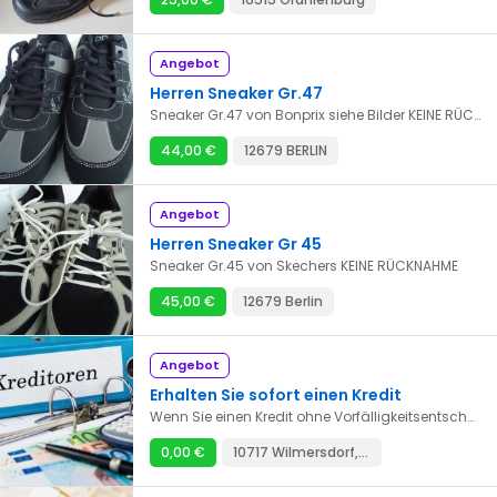
Angebot
Herren Sneaker Gr.47
Sneaker Gr.47 von Bonprix siehe Bilder KEINE RÜCKNAHME
44,00 €
12679 BERLIN
Angebot
Herren Sneaker Gr 45
Sneaker Gr.45 von Skechers KEINE RÜCKNAHME
45,00 €
12679 Berlin
Angebot
Erhalten Sie sofort einen Kredit
Wenn Sie einen Kredit ohne Vorfälligkeitsentschädigung, einen Privatkredit ohne Vorabgebühren oder einen Privatkredit ohne Bearbeitungsgebühren zur Finanzierung eines Projekts benötigen, kontaktieren Sie uns direkt per E-Mail, um von unseren garantierten Dienstleistungen zu profitieren. E-Mail: danielaschulz066@gmail.com
0,00 €
10717 Wilmersdorf, Berlin