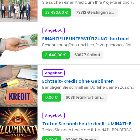
Sie suchen einen Kredit, um Ihre Projekte endlich zu realisieren? Wir bieten Kredite zu sehr niedrigen Zinssätzen von 2 % von 2000 € bis zu 50.000.000 € an. Wir vergeben Kredite für alle Länder der Welt. Nachfolgend finden Sie die Arten von Darlehen, die wir anbieten.*Privatdarlehen *Business-Darlehen *die Bürgschaft des Darlehens * unbesicherte Kredite *Business-Darlehen *Studiendarlehen *Hypothek *Konsolidierungsdarlehen *Arbeitsdarlehen *Zur Begleichung von Darlehensschulden *Investitionsdarlehen Wenn Sie sehr an unseren Dienstleistungen interessiert sind und ein Darlehen von uns benötigen, kontaktieren Sie uns bitte: bertaud.gilles1943@gmail.com
23.430,00 €
73312 Geislingen an der Steige Aufhausen
Angebot
FINANZIELLE UNTERSTÜTZUNG: bertaud.gilles1943@gmail.com
BeschreibungFrau und Herr, Privatpersonen, Österreich, Deutsch, die Schweiz benötigten Sie Darlehen zwischen Privatpersonen, um die finanziellen Schwierigkeiten zu bewältigen, um schließlich aus der Sackgasse herauszukommen, die die Banken verursachen durch die Ablehnung Ihrer Akten der Mittelanforderung wir sind eine Gruppe finanzieller Maßnahmenexperten, Ihnen ein Darlehen zum Betrag zu machen, den Sie und mit Bedingungen benötigen, die Ihnen das Leben vereinfachen werden. Wir machen gehende Darlehen von 1 Monat zu 360 Monaten und wir leihen von 3000 € an 2.000.000 €. Unser Zinssatz beträgt 2% das Jahr, hier die Gebiete, auf denen wir Ihnen helfen können: * Finanzier * Immobiliardarlehen * Darlehen zur Investition * Autodarlehen * Konsolidierungsschuld * Kreditaufkauf * Persönliches Darlehen *Vous katalogisiert werden *interdits Bank- und Sie haben die Gunst der Banken nicht, oder besser haben Sie ein Projekt, und Bedürfnis der Finanzierung nehmen mit uns Kontakt auf, und wir werden Ihnen helfen. E-Mail: bertaud.gilles1943@gmail.com
3.440,00 €
63877 Sailauf
Angebot
Echtzeit-Kredit ohne Gebühren
Benötigen Sie schnell ein Darlehen, einen Zuschuss oder eine Unternehmensfinanzierung? Dann sind Sie bei uns genau richtig. Beantragen Sie einfach und schnell einen kurzfristigen oder langfristigen Kredit per E-Mail an augustinguzman72@gmail.com
0,00 €
60311 Frankfurt am Main
Angebot
Treten Sie noch heute der ILLUMINATI-BRUDERSCHAFT bei und werden Sie innerhalb von 24 Stunden reich und berühmt!
Treten Sie noch heute der ILLUMINATI-BRUDERSCHAFT bei und werden Sie innerhalb von 24 Stunden reich und berühmt! Die Illuminati-Bruderschaft bietet Ihnen Reichtum, Macht und Ruhm. Sie können alle Ihre Träume wahr werden lassen, indem Sie noch heute Mitglied werden. Hinweis: Die Illuminaten akzeptieren keine Menschenopfer und keine Weitergabe von menschlichem Blut. Wenn Sie wirklich interessiert sind, kontaktieren Sie uns noch heute über NEUE MITGLIEDER GEWÄHRT DIE FOLGENDEN VORTEILE *Eine Geldprämie von 50.000.000,00 €. * Ein neues Auto im Wert von 400.000 €. * Ein Traumhaus im Land Ihrer Wahl gekauft. * Monatliche Zahlung von 350.000 € auf Ihr Bankkonto jeden Monat als Mitglied. Wenn Sie wirklich interessiert sind, kontaktieren Sie uns noch heute per E-Mail: iiluminati323membres12@gmail.com
0,00 €
97289 Thüngen