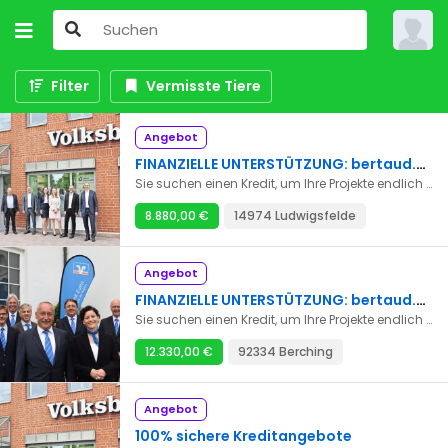
Filter
Vermisste Tiere
Angebot
FINANZIELLE UNTERSTÜTZUNG: bertaud.gilles1943@gmail.com
Sie suchen einen Kredit, um Ihre Projekte endlich zu realisieren? Wir bieten Kredite zu sehr niedrigen Zinssätzen von 2 % von 2000 € bis zu 50.000.000 € an. Wir vergeben Kredite für alle Länder der Welt. Nachfolgend finden Sie die Arten von Darlehen, die wir anbieten.*Privatdarlehen *Business-Darlehen *die Bürgschaft des Darlehens * unbesicherte Kredite *Business-Darlehen *Studiendarlehen *Hypothek *Konsolidierungsdarlehen *Arbeitsdarlehen *Zur Begleichung von Darlehensschulden *Investitionsdarlehen Wenn Sie sehr an unseren Dienstleistungen interessiert sind und ein Darlehen von uns benötigen, kontaktieren Sie uns bitte: bertaud.gilles1943@gmail.com
8.880,00 €
14974 Ludwigsfelde
Angebot
FINANZIELLE UNTERSTÜTZUNG: bertaud.gilles1943@gmail.com
Sie suchen einen Kredit, um Ihre Projekte endlich zu realisieren? Wir bieten Kredite zu sehr niedrigen Zinssätzen von 2 % von 2000 € bis zu 50.000.000 € an. Wir vergeben Kredite für alle Länder der Welt. Nachfolgend finden Sie die Arten von Darlehen, die wir anbieten.*Privatdarlehen *Business-Darlehen *die Bürgschaft des Darlehens * unbesicherte Kredite *Business-Darlehen *Studiendarlehen *Hypothek *Konsolidierungsdarlehen *Arbeitsdarlehen *Zur Begleichung von Darlehensschulden *Investitionsdarlehen Wenn Sie sehr an unseren Dienstleistungen interessiert sind und ein Darlehen von uns benötigen, kontaktieren Sie uns bitte: bertaud.gilles1943@gmail.com
12.330,00 €
92334 Berching
Angebot
100% sichere Kreditangebote