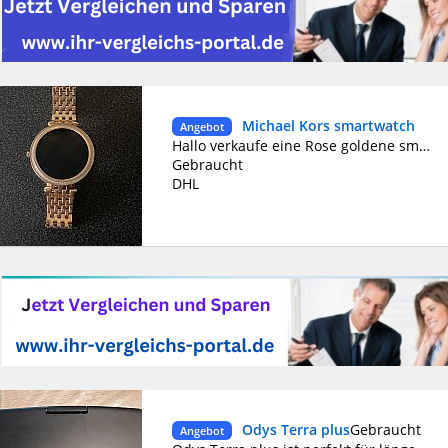
Michael Kors smartwatch
Angebot
Hallo verkaufe eine Rose goldene smartwatch mit Android
Gebraucht
DHL
Odys Terra plus
Gebraucht
Angebot