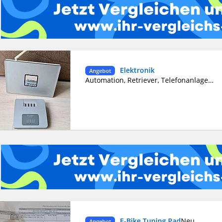
Elektronik
Angebot
Automation, Retriever, Telefonanlage,Router zu verkaufen alle Geräte okay Versandkosten auf Anfrage
E-Bike Tuning Pad
Neu
Angebot