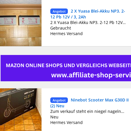
2 X Yuasa Blei-Akku NP3. 2-
Angebot
12 Pb 12V / 3, 2Ah
2 X Yuasa Blei-Akku NP3. 2-12 Pb 12V / 3, 2Ah Gewicht:1,17 kg Hersteller:Yuasa Produktart:Akku Chemische Zusammensetzung:Blei Marke:Yuasa Spannung:12 V Akkukapazität:3,2 Ah Akkutechnik:Blei System: Pb Spannung: 12,0 Volt mAh: 3200 mAh VPE: Tray Zellentyp: Industrie Anschluss-System Blei: Faston Größe Anschluss Blei: 4,8 mm Länge (netto): 134 mm Breite (netto): 67 mm Höhe (netto): 64 mm Nettogewicht: 1170 g Bruttogewicht: 1170 g VdS-Zulassung: Ja
Gebraucht
Hermes Versand
Ninebot Scooter Max G30D II
Angebot
(2) Neu
Zum verkauf steht ein niegel nagelneuer Elektro Scooter aus dem Hause Ninebot. Neu und ungeöffnet! G30D II (zweite Version) Mit Rechnung und 23 Monate Garantie. Kompletter Lieferumfang inkl. original Ninebot Lenkradtasche. Der Versand erfolgt nach Zahlungseingang versichert mit Hermes. Abholung möglich, bitte keine Tauschgeschäfte gegen andere Elektrogeräte.
Neu
Hermes Versand