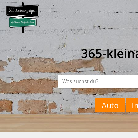
365-klein
Auto
I