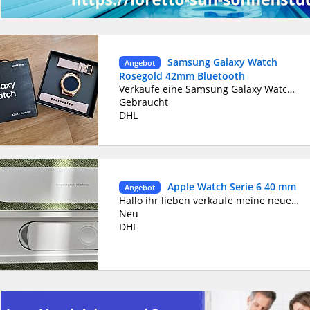
Samsung Galaxy Watch
Angebot
Rosegold 42mm Bluetooth
Verkaufe eine Samsung Galaxy Watch ohne Macken oder Kratzer die Uhr ist ein Jahr alt wurde aber kaum benutzt OVP und Rechnung dabei
Gebraucht
DHL
Apple Watch Serie 6 40 mm
Angebot
Hallo ihr lieben verkaufe meine neue Apple Watch da ich keine Uhren trage verkaufe ich sie
Neu
DHL