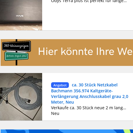
Odys Terra plus ist perfekt für längere Auto fahrten vor allem für Kinder. Man kann sowohl Fernsehen als auch DVDs schauen. Antenne, Ladekabel, Fernbedienung und Handbuch ist vorhanden. (Könnte evtl. Gebrauchsspuren haben)
ca. 30 Stück Netzkabel
Angebot
Bachmann 356.974 Kaltgeräte-
Verlängerung Anschlusskabel grau 2,0
Meter, Neu
Verkaufe ca. 30 Stück neue 2 m lange Kaltgeräte-Verlängerung Anschlusskabel, Markenkabel von Bachmann 356.974, Netzkabel, Stromkabel für Computer, Fernseher, Monitor, Drucker in der Farbe Grau, Länge 2 Meter; wie abgebildet, nicht kostenlos aber für nur 3 Euro! Versand möglich! Produktbeschreibung: Bachmann 356.974. Kabellänge: 2 m, Steckerverbinder geschlecht: Männlich/Weiblich, Anschluss 1: C14-Koppler, Anschluss 2: C13-Koppler. Eingangsspannung: 250 Volt Es handelt sich um einen Privatverkauf, daher keine Gewährleistung oder Rücknahme. Zustand und Lieferumfang siehe Fotos. Die Fotos sind Bestandteil der Artikelbeschreibung. Bitte nur anrufen oder Mail schreiben! Keine Antwort gibt es auf SMS !!! Verkauf und Anrufe bis 22 Uhr auch sonntags möglich !!! Beachten Sie bitte auch meine anderen Angebote! Die Anzeige ist so lange geschaltet, bis dieser Artikel verkauft ist und wird danach sofort gelöscht. Tel. 06237 - 1614 oder 0174 - 4820611 .
Neu