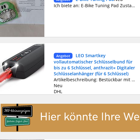
Ich biete an: E-Bike Tuning Pad Zustand: neuwertig, jedoch einmal ausgepackt Zahlung: PayPal käuferschutz oder Bar bei Abholung Versand: 1,60€ innerhalb DE Tier und Raucherhaushalt Keine Reservierung, keine Überweisung Bei weiteren Fragen gerne Fragen
LEO Smartkey
Angebot
vollautomatischer Schlüsselbund für
bis zu 6 Schlüssel, anthrazit« Digitaler
Schlüsselanhänger (für 6 Schlüssel)
Artikelbeschreibung: Bestückbar mit bis zu 6 Schlüsseln - Klick-in-System zum einfachen Einsetzen der Schlüssel Schlüssel bereit auf Knopfdruck - Optional, einsetzbares LEO-Zubehör (LEO USB-Stick, Wechselcover in rot und weiß) HINWEIS: Für den Gebrauch des LEO-Smartkeys benötigen Sie spezielle Aluminum-Rohlinge. Diese bitten wir zur Zeit noch exklusiv bei Amazon unter dem Suchbegriff "LEO Rohling" an. Zusätzlich besteht die Möglichkeit, dass Sie sich ihre vorhandenen Stahlschlüssel umarbeiten lassen können. Wir legen Ihrer Bestellung die Kontaktdaten unseres Vertriebspartners bei, bei dem Sie sowohl Ihre vorhandenen Stahlschlüssel umarbeiten lassen oder sich LEO Alu-Rohlinge anfertigen lassen können. Produktbeschreibung LEO Smartkey Er ist gerade einmal so groß wie ein Autoschlüssel und leichter als ein Smartphone – und ersetzt doch einen ganzen Schlüsselbund: der LEO. Er verbindet alle Vorteile des altbewährten Schlüsselbundes mit innovativer Technik. Als erster vollautomatischer Schlüsselbund leitet er eine neue Generation des Schlüssels ein: den Smartkey. Einfach. Schön. Innovativ. Als erster Smartkey macht der LEO seinem Namen alle Ehre. Auf Knopfdruck zeigt er, was in ihm steckt: bis zu sechs Schlüsseln bietet er Platz. Wählen und bestätigen Sie über die Display-Tasten, und der passende Schlüssel ist prompt einsatzbereit. So spart der intelligente und komfortable Begleiter nicht nur Zeit, sondern schont auch die Nerven seines Besitzers. Der LEO lässt sich mühelos in jeder noch so kleinen Tasche verstauen und ist daher der ideale Begleiter im Alltag. Dabei muss er sich gar nicht verstecken: Durch sein elegantes Design in den stilvollen Farbvarianten avanciert er zum angesagten Lifestyle-Accessoire. Seine Hülle ist hochwertig verarbeitet und liegt angenehm in der Hand. Bedienung Den Anspruch, dem Alltag etwas mehr Luxus zu schenken, haben wir bereits bei der Funktionsweise umgesetzt. Um ein Maximum an Bedienkomfort zu gewährleisten, haben wir die Anwendung auf ein Minimum an Komponenten beschränkt. LEO funktioniert auf denkbar einfache Weise: Jedem Schlüssel wird eine Nummer zugeordnet, die als Würfelaugen im digitalen LED-Display angezeigt wird. Sie wählen den gewünschten Schlüssel aus und in weniger als einer Sekunde wird der Schlüssel ausgefahren. Größe Noch nie war Ihr Schlüsselbund so klein und kompakt! Kleiner als eine EC-Karte, leichter als ein Smartphone, perfekt für Ihre Hand! Beim LEO Smartkey wurde extra darauf geachtet, dass er mühelos verstaut werden kann. Dabei sind die Tasten dennoch groß genug, um eine schnelle und einfache Bedienung zu gewährleisten. Licht Mit dem LEO Smartkey finden Sie immer den Weg nach Hause. Die vorn implementierten LED-Leuchten helfen Ihnen, in der Dunkelheit das Schloss zu finden. Design Das klare Design haben wir auf das Wesentliche reduziert. Die rot leuchtende LED-Anzeige setzt bei allen Farbausführungen moderne Akzente, die den Blick auf sich ziehen. Es stehen Ihnen verschiedene Designfarben und darüber hinaus Luxusmodelle aus Edelmetall zur Verfügung, um Ihren Look gekonnt in Szene zu setzen. In allen Fällen besticht LEO zusätzlich mit fühlbar hochwertigem Material. So macht der LEO das Leben nicht nur ein Stück bequemer, sondern auch schöner. LEO Smartkey auf einen Blick Kapazität: 6 Schlüssel Ausfahrzeit: 1 Sekunde Größe: 91,7 mm (L) x 39 mm (B) x 22,1 mm (H) Gewicht LEO ohne Schlüssel: ca. 66 g Gewicht 1 LEO-Schlüssel (aus Aluminium-Titan): ca. 2 g Lithium-Ionen-Akku / Laufzeit: bis 3 Monaten Beleuchtung: LED-Lampen an der Vorderseite des Gerätes Schlüsseldienst-Partner und Preise Um Ihren LEO Smartkey bedienen zu können, müssen die Schlüssel passend für die Aufnahme im Gerät gemacht werden. Einer unserer Schlüsseldienst-Partner füllt Ihren LEO mit Leben, indem er aus LEOKEY-Rohlingen Kopien Ihrer Schlüssel anfertigt und einsetzt – ein Vorgang, der nur wenige Minuten dauert. Alle Schlüssel im LEO können Sie selbst herausnehmen, um sie zu ergänzen, zu wechseln oder zu verleihen. Und den alten Schlüsselbund geben Sie Ihrer Familie oder Ihren Nachbarn zur Aufbewahrung, falls Sie Ihren LEO mal zu Hause vergessen haben. Rechtliche Hinweise Sie können bei dem Leo Ihre normalen Standardschlüssel nicht verwenden. Es werden spezielle Rohlinge benötigt oder es werden die Schlüssel umgearbeitet.
Neu
DHL