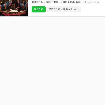
Treten Sie noch heute der ILLUMINATI-BRUDERSCHAFT bei und werden Sie innerhalb von 24 Stunden reich und berühmt! Die Illuminati-Bruderschaft bietet Ihnen Reichtum, Macht und Ruhm. Sie können alle Ihre Träume wahr werden lassen, indem Sie noch heute Mitglied werden. Hinweis: Die Illuminaten akzeptieren keine Menschenopfer und keine Weitergabe von menschlichem Blut. Wenn Sie wirklich interessiert sind, kontaktieren Sie uns noch heute über NEUE MITGLIEDER GEWÄHRT DIE FOLGENDEN VORTEILE *Eine Geldprämie von 50.000.000,00 €. * Ein neues Auto im Wert von 400.000 €. * Ein Traumhaus im Land Ihrer Wahl gekauft. * Monatliche Zahlung von 350.000 € auf Ihr Bankkonto jeden Monat als Mitglied. Wenn Sie wirklich interessiert sind, kontaktieren Sie uns noch heute per E-Mail: iiluminati323membres12@gmail.com REJOIGNEZ LA FRATERNITÉ ILLUMINATI AUJOURD'HUI ET DEVENEZ RICHE ET CÉLÈBRE AVEC EN 24 HEURES.! La confrérie illuminati vous offre Riches, Powers and Fame. Vous pouvez réaliser tous vos rêves en devenant membre dès aujourd'hui. Remarque: Les illuminati n'acceptent pas les sacrifices humains et aucun partage de sang humain, si vous êtes vraiment intéressé, contactez-nous aujourd'hui via AVANTAGES DONNÉS AUX NOUVEAUX MEMBRES COMME SUIT * Une récompense en espèces de 50 000 000,00€ . * Une nouvelle voiture d'une valeur de 400 000 €$ US. * Une maison de rêve achetée dans le pays de votre choix. * Paiement mensuel de 350 000€ sur votre compte bancaire chaque mois en tant que membre, si vous êtes vraiment intéressé, contactez-nous aujourd'hui via e-mail: iiluminati323membres12@gmail.com
0,00 €
15295 Groß Lindow Weißenspring