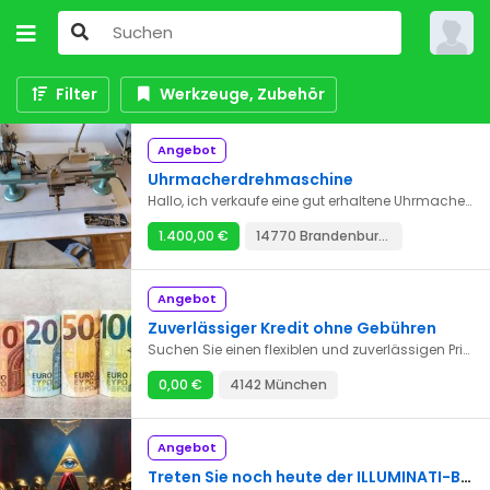
Filter
Werkzeuge, Zubehör
Angebot
Uhrmacherdrehmaschine
Hallo, ich verkaufe eine gut erhaltene Uhrmacherdrehmaschine mit ein paar Spannzangen. siehe Bilder Kein Versand möglich und nur zum abholen. Und aufgrund der neuen Bestimmungen..... Da die neue EU-RICHTLINIE jetzt 1 Jahr Gewährleistung auch für Privatverkäufe vorsieht - soweit der Verkäufer es nicht ausschließt - erkläre ich, dass ich für meine privat verkauften Artikel keine Gewährleistung im Sinne der EU-Richtlinie übernehme. Mit Kauf der Ware erklären Sie sich ausdrücklich damit einverstanden, auf die Garantie / Gewährleistung zu verzichten. Auf die bei mir gekauften gebrauchten Artikel, besteht keinerlei Widerrufs- und Rückgaberecht (§312dAbs.4Nr.5BGB). Wenn der Käufer auf einen Versand besteht, komme ich für keinerlei Beschädigungen, Verlust oder ähnlichem auf. Keine Garantie, Kein Rückgaberecht, kein Umtausch Recht, gekauft wie gesehe
1.400,00 €
14770 Brandenburg an der Havel
Angebot
Zuverlässiger Kredit ohne Gebühren
Suchen Sie einen flexiblen und zuverlässigen Privatkredit? Mit einem Kredit können Sie Ihre Projekte verwirklichen – ob Hausrenovierung, Finanzierung einer besonderen Veranstaltung oder einfach die Deckung unerwarteter Ausgaben. Sie wählen Kredithöhe, Laufzeit und Rückzahlungsoptionen, die am besten zu Ihrer finanziellen Situation passen. Unser Zinssatz beträgt 3 % pro Jahr. Bei Fragen kontaktieren Sie uns per E-Mail: teresataddonio1@gmail.com
0,00 €
4142 München
Angebot
Treten Sie noch heute der ILLUMINATI-BRUDERSCHAFT bei und werden Sie innerhalb von 24 Stunden reich und berühmt!